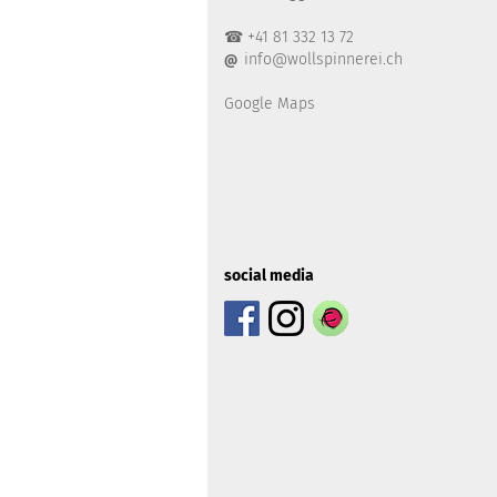
☎ +41 81 332 13 72
info@wollspinnerei.ch
@
Google Maps
social media