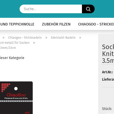
Suche...
- UND TEPPICHWOLLE
ZUBEHÖR FILZEN
CHIAOGOO - STRICK
»
»
»
Chiaogoo - Stricknadeln
Edelstahl-Nadeln
»
cm metall für Socken
Soc
 3.5mm/23cm
Knit
dieser Kategorie
3.5
Art.Nr.:
Lieferze
Stück: