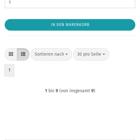
IN DEN WARENKORB
Sortieren nach
pro Seite
Sortieren nach
30 pro Seite
1
1
bis
9
(von insgesamt
9
)