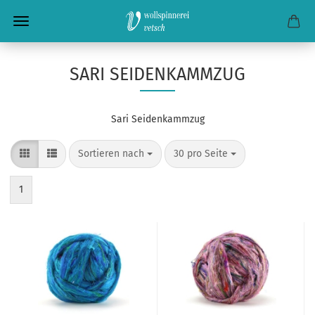
SARI SEIDENKAMMZUG
Sari Seidenkammzug
Sortieren nach
pro Seite
Sortieren nach
30 pro Seite
1