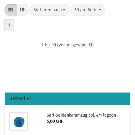
Sortieren nach
pro Seite
Sortieren nach
30 pro Seite
1
1
bis
13
(von insgesamt
13
)
Bestseller
Sari-Seidenkammzug col. 471 lagoon
5,00 CHF