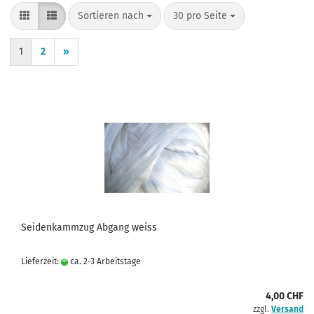
Sortieren nach
pro Seite
Sortieren nach
30 pro Seite
1
2
»
Seidenkammzug Abgang weiss
Lieferzeit:
ca. 2-3 Arbeitstage
4,00 CHF
zzgl.
Versand