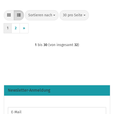
Sortieren nach
pro Seite
Sortieren nach
30 pro Seite
1
2
»
1
bis
30
(von insgesamt
32
)
Newsletter-Anmeldung
WEITER
E-