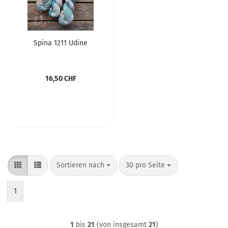
Spina 1211 Udine
16,50 CHF
Sortieren nach
pro Seite
Sortieren nach
30 pro Seite
1
1
bis
21
(von insgesamt
21
)