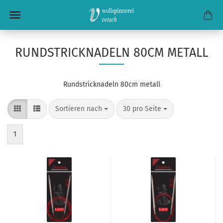
RUNDSTRICKNADELN 80CM METALL
Rundstricknadeln 80cm metall
Sortieren nach
pro Seite
Sortieren nach
30 pro Seite
1