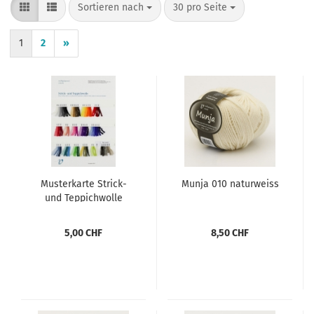
Sortieren nach
pro Seite
Sortieren nach
30 pro Seite
1
2
»
Musterkarte Strick-
Munja 010 naturweiss
und Teppichwolle
5,00 CHF
8,50 CHF