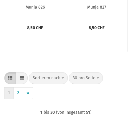
Munja 826
Munja 827
8,50 CHF
8,50 CHF
Sortieren nach
pro Seite
Sortieren nach
30 pro Seite
1
2
»
1
bis
30
(von insgesamt
51
)