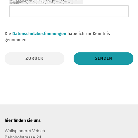
DATENSCHUTZBESTIMMUNGEN
Die
Datenschutzbestimmungen
habe ich zur Kenntnis
genommen.
ZURÜCK
SENDEN
hier finden sie uns
Wollspinnerei Vetsch
Bahnhofstrasse 24