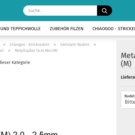
Suche...
- UND TEPPICHWOLLE
ZUBEHÖR FILZEN
CHIAOGOO - STRICK
»
»
»
Chiaogoo - Stricknadeln
Edelstahl-Nadeln
»
all
Metallspitze 13cm Mini (M)
Meta
(M)
dieser Kategorie
Lieferze
Nadels