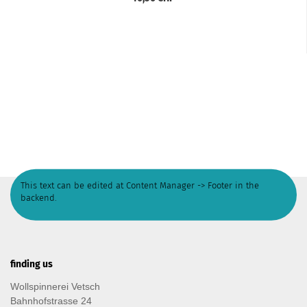
This text can be edited at Content Manager -> Footer in the
backend.
finding us
Wollspinnerei Vetsch
Bahnhofstrasse 24